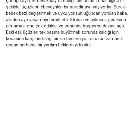
çocuğu ayırt etmesi kolay olmadığı için onları zorlar. İlginç bir
şekilde, üçüzlerin ebeveynleri bir süredir ayrı yaşıyorlar. Sürekli
bebek bezi değiştirmek ve uyku yoksunluğundan yorulan baba,
aileden ayrı yaşamayı tercih etti. Stresin ve uykusuz gecelerin
olmaması onu çok etkiledi ve sonunda boşanma davası açtı.
Eski eşi, üçüzleri tek başına büyütmek zorunda kaldığı için
kocasına karşı herhangi bir kin beslemiyor ve uzun zamandır
ondan herhangi bir yardım beklemeyi bıraktı.