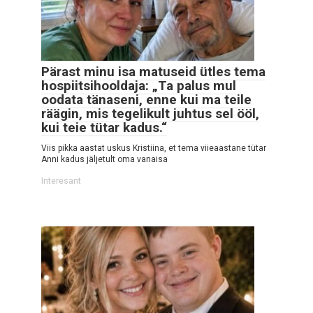
Pärast minu isa matuseid ütles tema
hospiitsihooldaja: „Ta palus mul
oodata tänaseni, enne kui ma teile
räägin, mis tegelikult juhtus sel ööl,
kui teie tütar kadus.“
Viis pikka aastat uskus Kristiina, et tema viieaastane tütar
Anni kadus jäljetult oma vanaisa
Interesant