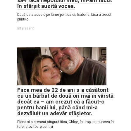
să-i facă nepotului meu, mi-am făcut
în sfârșit auzită vocea.
După ce a adus-o pe lume pe fiica ei, Isabella, Lisa a trecut
printr-o
Interesant
Fiica mea de 22 de ani s-a căsătorit
cu un bărbat de două ori mai în vârstă
decât ea – am crezut că a făcut-o
pentru banii lui, până când mi-a
dezvăluit un adevăr sfâșietor.
Elena și-a crescut singură fiica, Chloe, în timp ce muncea în
ture istovitoare pentru