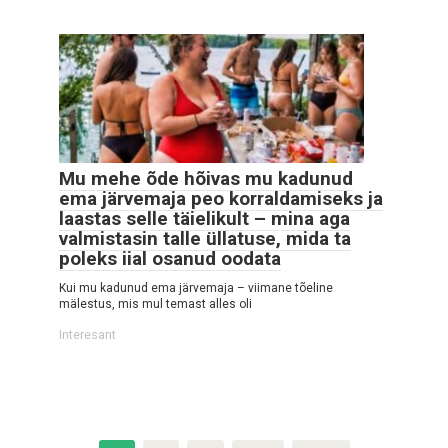
Mu mehe õde hõivas mu kadunud
ema järvemaja peo korraldamiseks ja
laastas selle täielikult – mina aga
valmistasin talle üllatuse, mida ta
poleks iial osanud oodata
Kui mu kadunud ema järvemaja – viimane tõeline
mälestus, mis mul temast alles oli
Interesant