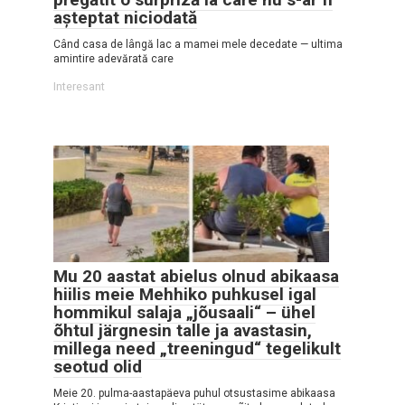
așteptat niciodată
Când casa de lângă lac a mamei mele decedate — ultima
amintire adevărată care
Interesant
Mu 20 aastat abielus olnud abikaasa
hiilis meie Mehhiko puhkusel igal
hommikul salaja „jõusaali“ – ühel
õhtul järgnesin talle ja avastasin,
millega need „treeningud“ tegelikult
seotud olid
Meie 20. pulma-aastapäeva puhul otsustasime abikaasa