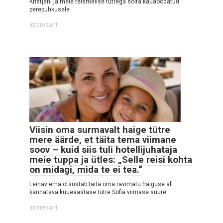
Kristjani ja meie teismelise tütrega sõita kauaoodatud
perepuhkusele
Interesant
Viisin oma surmavalt haige tütre
mere äärde, et täita tema viimane
soov – kuid siis tuli hotellijuhataja
meie tuppa ja ütles: „Selle reisi kohta
on midagi, mida te ei tea.“
Leinav ema otsustab täita oma ravimatu haiguse all
kannatava kuueaastase tütre Sofia viimase suure
Interesant