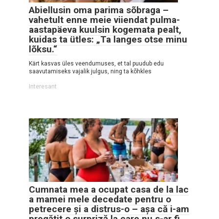
Abiellusin oma parima sõbraga –
vahetult enne meie viiendat pulma-
aastapäeva kuulsin kogemata pealt,
kuidas ta ütles: „Ta langes otse minu
lõksu.“
Kärt kasvas üles veendumuses, et tal puudub edu
saavutamiseks vajalik julgus, ning ta kõhkles
Interesant
Cumnata mea a ocupat casa de la lac
a mamei mele decedate pentru o
petrecere și a distrus-o – așa că i-am
pregătit o surpriză la care nu s-ar fi