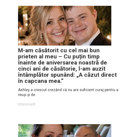
M-am căsătorit cu cel mai bun
prieten al meu – Cu puțin timp
înainte de aniversarea noastră de
cinci ani de căsătorie, l-am auzit
întâmplător spunând: „A căzut direct
în capcana mea.”
Ashley a crescut crezând că nu are suficient curaj pentru a
reuși și de
Interesant