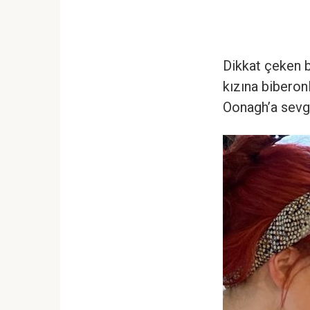
Dikkat çeken b
kızına biberon
Oonagh’a sevgi