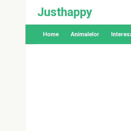
Skip
Justhappy
to
content
Home
Animalelor
Interes