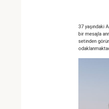
37 yaşındaki A
bir mesajla an
setinden görün
odaklanmaktad