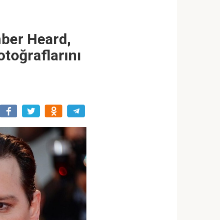
mber Heard,
otoğraflarını