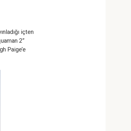
ınladığı içten
Aquaman 2”
agh Paige’e