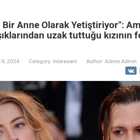
z Bir Anne Olarak Yetiştiriyor”: A
ıklarından uzak tuttuğu kızının f
19, 2024
Category:
Interesant
Author:
Admin Admin