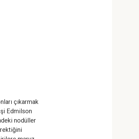
onları çıkarmak
eşi Edmilson
ndeki nodüller
rektiğini