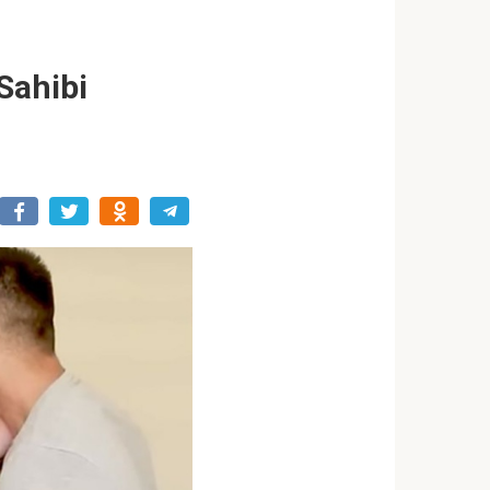
Sahibi
r
n