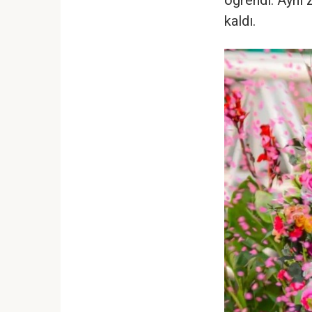
öğrendi. Aynı
kaldı.