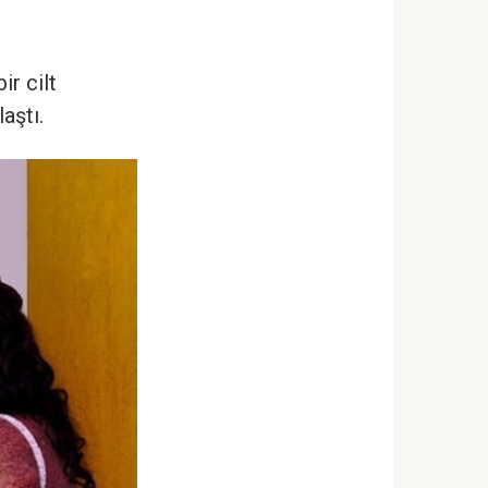
ir cilt
aştı.