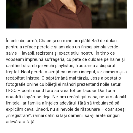
În cele din urmă, Chace și cu mine am plătit 450 de dolari
pentru a reface peretele și am ales un finisaj simplu verde-
salvie – lavabil, rezistent și exact stilul nostru. În timp ce
vopseam împreună sufrageria, cu pete de culoare pe haine și
cântând strâmb pe vechi playlisturi, frustrarea a dispărut
treptat. Noul perete a simțit ca un nou început, iar camera și-a
recăpătat liniștea. O săptămână mai târziu, Jess a postat o
fotografie online cu băieții ei mândri prezentând noile seturi
LEGO – confirmând fără să vrea tot ce făcuse. Dar furia
noastră dispăruse deja. Ne-am recâștigat casa, ne-am stabilit
limitele, iar familia a înțeles adevărul, fără să trebuiască să
explicăm ceva. Uneori, nu ai nevoie de răzbunare – doar apeși
„înregistrare”, rămâi calm și lași oamenii să-și arate singuri
adevărata față.