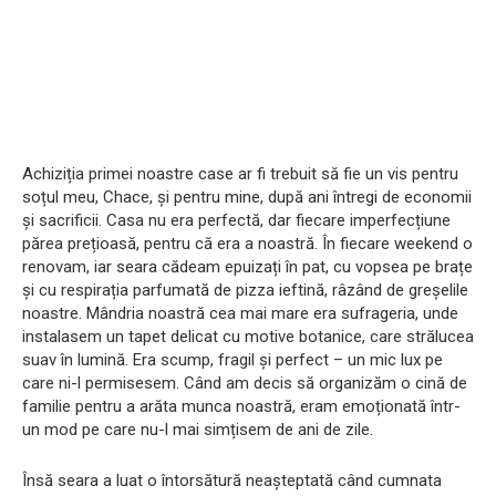
Achiziția primei noastre case ar fi trebuit să fie un vis pentru
soțul meu, Chace, și pentru mine, după ani întregi de economii
și sacrificii. Casa nu era perfectă, dar fiecare imperfecțiune
părea prețioasă, pentru că era a noastră. În fiecare weekend o
renovam, iar seara cădeam epuizați în pat, cu vopsea pe brațe
și cu respirația parfumată de pizza ieftină, râzând de greșelile
noastre. Mândria noastră cea mai mare era sufrageria, unde
instalasem un tapet delicat cu motive botanice, care strălucea
suav în lumină. Era scump, fragil și perfect – un mic lux pe
care ni-l permisesem. Când am decis să organizăm o cină de
familie pentru a arăta munca noastră, eram emoționată într-
un mod pe care nu-l mai simțisem de ani de zile.
Însă seara a luat o întorsătură neașteptată când cumnata