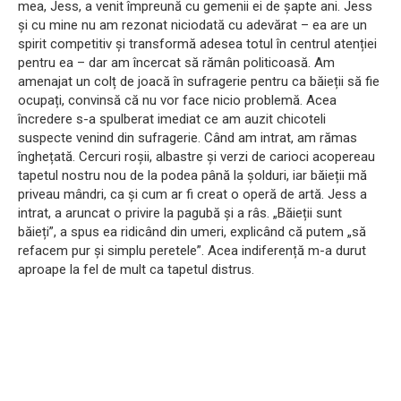
mea, Jess, a venit împreună cu gemenii ei de șapte ani. Jess
și cu mine nu am rezonat niciodată cu adevărat – ea are un
spirit competitiv și transformă adesea totul în centrul atenției
pentru ea – dar am încercat să rămân politicoasă. Am
amenajat un colț de joacă în sufragerie pentru ca băieții să fie
ocupați, convinsă că nu vor face nicio problemă. Acea
încredere s-a spulberat imediat ce am auzit chicoteli
suspecte venind din sufragerie. Când am intrat, am rămas
înghețată. Cercuri roșii, albastre și verzi de carioci acopereau
tapetul nostru nou de la podea până la șolduri, iar băieții mă
priveau mândri, ca și cum ar fi creat o operă de artă. Jess a
intrat, a aruncat o privire la pagubă și a râs. „Băieții sunt
băieți”, a spus ea ridicând din umeri, explicând că putem „să
refacem pur și simplu peretele”. Acea indiferență m-a durut
aproape la fel de mult ca tapetul distrus.