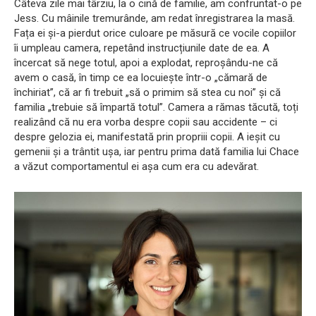
Câteva zile mai târziu, la o cină de familie, am confruntat-o pe
Jess. Cu mâinile tremurânde, am redat înregistrarea la masă.
Fața ei și-a pierdut orice culoare pe măsură ce vocile copiilor
îi umpleau camera, repetând instrucțiunile date de ea. A
încercat să nege totul, apoi a explodat, reproșându-ne că
avem o casă, în timp ce ea locuiește într-o „cămară de
închiriat”, că ar fi trebuit „să o primim să stea cu noi” și că
familia „trebuie să împartă totul”. Camera a rămas tăcută, toți
realizând că nu era vorba despre copii sau accidente – ci
despre gelozia ei, manifestată prin propriii copii. A ieșit cu
gemenii și a trântit ușa, iar pentru prima dată familia lui Chace
a văzut comportamentul ei așa cum era cu adevărat.