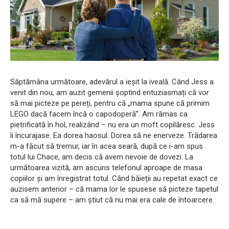
Săptămâna următoare, adevărul a ieșit la iveală. Când Jess a
venit din nou, am auzit gemenii șoptind entuziasmați că vor
să mai picteze pe pereți, pentru că „mama spune că primim
LEGO dacă facem încă o capodoperă”. Am rămas ca
pietrificată în hol, realizând – nu era un moft copilăresc. Jess
îi încurajase. Ea dorea haosul. Dorea să ne enerveze. Trădarea
m-a făcut să tremur, iar în acea seară, după ce i-am spus
totul lui Chace, am decis că avem nevoie de dovezi. La
următoarea vizită, am ascuns telefonul aproape de masa
copiilor și am înregistrat totul. Când băieții au repetat exact ce
auzisem anterior – că mama lor le spusese să picteze tapetul
ca să mă supere – am știut că nu mai era cale de întoarcere.