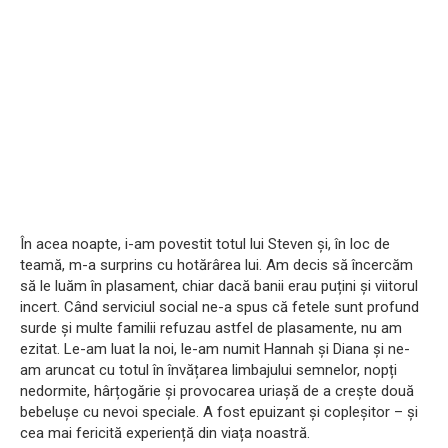
În acea noapte, i-am povestit totul lui Steven și, în loc de
teamă, m-a surprins cu hotărârea lui. Am decis să încercăm
să le luăm în plasament, chiar dacă banii erau puțini și viitorul
incert. Când serviciul social ne-a spus că fetele sunt profund
surde și multe familii refuzau astfel de plasamente, nu am
ezitat. Le-am luat la noi, le-am numit Hannah și Diana și ne-
am aruncat cu totul în învățarea limbajului semnelor, nopți
nedormite, hârțogărie și provocarea uriașă de a crește două
bebelușe cu nevoi speciale. A fost epuizant și copleșitor – și
cea mai fericită experiență din viața noastră.