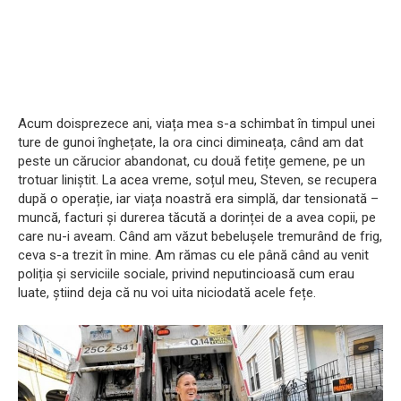
Acum doisprezece ani, viața mea s-a schimbat în timpul unei
ture de gunoi înghețate, la ora cinci dimineața, când am dat
peste un cărucior abandonat, cu două fetițe gemene, pe un
trotuar liniștit. La acea vreme, soțul meu, Steven, se recupera
după o operație, iar viața noastră era simplă, dar tensionată –
muncă, facturi și durerea tăcută a dorinței de a avea copii, pe
care nu-i aveam. Când am văzut bebelușele tremurând de frig,
ceva s-a trezit în mine. Am rămas cu ele până când au venit
poliția și serviciile sociale, privind neputincioasă cum erau
luate, știind deja că nu voi uita niciodată acele fețe.