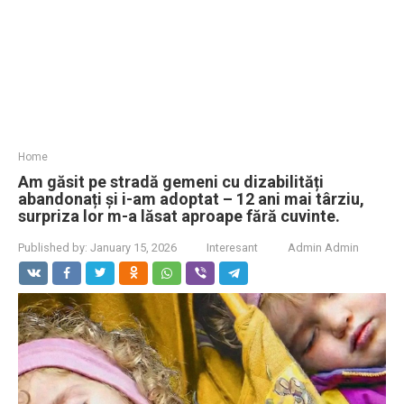
Home
Am găsit pe stradă gemeni cu dizabilități
abandonați și i-am adoptat – 12 ani mai târziu,
surpriza lor m-a lăsat aproape fără cuvinte.
Published by:
January 15, 2026
Interesant
Admin Admin