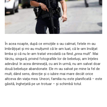
În acea noapte, după ce emoțiile s-au calmat, fetele m-au
îmbrățișat și mi-au mulțumit că le-am luat, că le-am învățat
limba și că nu le-am tratat vreodată ca fiind „prea mult”. Mai
târziu, singură, privind fotografiile lor de bebeluși, am înțeles
adevărul: în acea dimineață, cu ani în urmă, nu am salvat doar
două bebelușe abandonate. Ele m-au salvat pe mine la fel de
mult, dând sens, direcție și o iubire mai mare decât orice
altceva din viața mea. Uneori, familia nu este planificată – este
găsită, înghețată pe un trotuar – și schimbă totul.