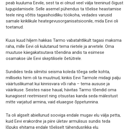
peab kuuluma Eevile, sest ta ei olnud veel välja teeninud õigust
lugupidamisele. Selle asemel pühendus ta tõelise heastamise
teele ning võttis tagasihoidliku töökoha, vedades varusid
samale kiriklikule heategevusorganisatsioonile, mida Eevi oli
toetanud.
Kuus kuud hiljem hakkas Tarmo vabatahtlikult tagasi maksma
raha, mille Eevi oli kulutanud tema riietele ja arvetele. Oma
muutuse käegakatsutava tõendina andis ta esimese
osamakse üle Eevi skeptilisele õetütrele.
Sundides teda silmitsi seisma koleda tõega selle kohta,
milliseks hirm oli ta muutnud, kinkis Eevi Tarmole midagi palju
väärtuslikumat kui kinnisvara või raha – tema aususe ja
väärikuse. Seistes naise haual, hävitas Tarmo tõendid oma
kunagisest reetmisest ning otsustas kanda seda mälestust
mitte varjatud armina, vaid eluaegse õppetunnina.
Ta oli algselt abiellunud sooviga endale mugav elu välja petta,
kuid Eevi erakordne ja piire ületav armulisus sundis teda
lõpuks ehitama endale tõeliselt tähendusrikka elu.