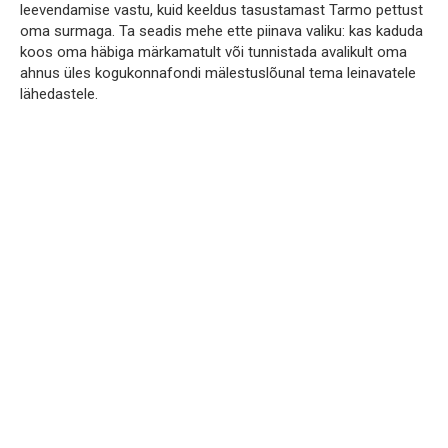
leevendamise vastu, kuid keeldus tasustamast Tarmo pettust
oma surmaga. Ta seadis mehe ette piinava valiku: kas kaduda
koos oma häbiga märkamatult või tunnistada avalikult oma
ahnus üles kogukonnafondi mälestuslõunal tema leinavatele
lähedastele.