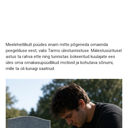
Meeleheitlikult püüdes enam mitte põgeneda omaenda
peegelduse eest, valis Tarmo ülestunnistuse. Mälestusüritusel
astus ta rahva ette ning tunnistas šokeeritud kuulajate ees
üles oma omakasupüüdlikud motiivid ja kohutava sõnumi,
mille ta oli kunagi saatnud.