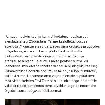
Puhtast meeleheitest ja karmist kodutuse reaalsusest
ajendatuna tegi 25-aastane
Tarmo
kaalutletud otsuse
abielluda 71-aastase
Eeviga
. Elades oma kaubikus ja uppudes
võlgadesse, ei näinud Tarmo jõukat lesknaist mitte
elukaaslase, vaid päästerõngana – soojuse, toidu ja
stabiilsuse allikana. Ta suhtus naise peatset surma kui
loendusse, mis viiks ta rahalise vabaduseni, ning kirjutas isegi
külmavereliselt sõbrale sõnumi, et tal on „elu lõpuni muretu“,
kui Eevi sureb. Hoolimata oma varjatud omakasupüüdlikest
motiividest kohtles Eevi Tarmot suure lahkusega, ostes talle
vaikselt riideid ja makstes tema arveid, märgates noormehe
õlgadel lasuvat sügavat häbikoormat.