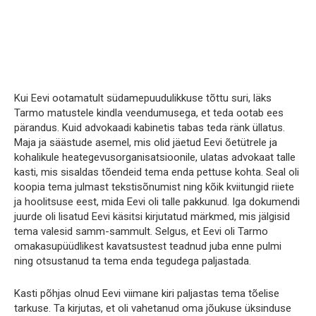
Kui Eevi ootamatult südamepuudulikkuse tõttu suri, läks
Tarmo matustele kindla veendumusega, et teda ootab ees
pärandus. Kuid advokaadi kabinetis tabas teda ränk üllatus.
Maja ja säästude asemel, mis olid jäetud Eevi õetütrele ja
kohalikule heategevusorganisatsioonile, ulatas advokaat talle
kasti, mis sisaldas tõendeid tema enda pettuse kohta. Seal oli
koopia tema julmast tekstisõnumist ning kõik kviitungid riiete
ja hoolitsuse eest, mida Eevi oli talle pakkunud. Iga dokumendi
juurde oli lisatud Eevi käsitsi kirjutatud märkmed, mis jälgisid
tema valesid samm-sammult. Selgus, et Eevi oli Tarmo
omakasupüüdlikest kavatsustest teadnud juba enne pulmi
ning otsustanud ta tema enda tegudega paljastada.
Kasti põhjas olnud Eevi viimane kiri paljastas tema tõelise
tarkuse. Ta kirjutas, et oli vahetanud oma jõukuse üksinduse