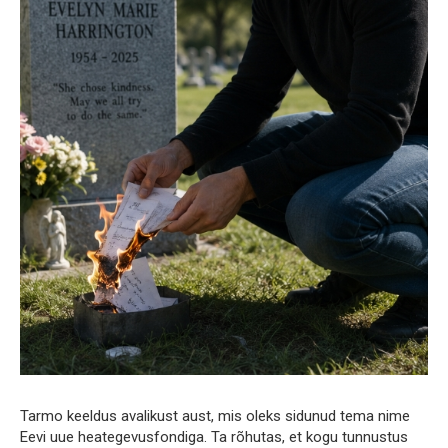
Tarmo keeldus avalikust aust, mis oleks sidunud tema nime
Eevi uue heategevusfondiga. Ta rõhutas, et kogu tunnustus