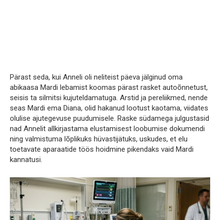
Pärast seda, kui Anneli oli neliteist päeva jälginud oma
abikaasa Mardi lebamist koomas pärast rasket autoõnnetust,
seisis ta silmitsi kujuteldamatuga. Arstid ja pereliikmed, nende
seas Mardi ema Diana, olid hakanud lootust kaotama, viidates
olulise ajutegevuse puudumisele. Raske südamega julgustasid
nad Annelit allkirjastama elustamisest loobumise dokumendi
ning valmistuma lõplikuks hüvastijätuks, uskudes, et elu
toetavate aparaatide töös hoidmine pikendaks vaid Mardi
kannatusi.