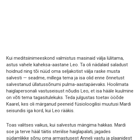
Kui meditsiinimeeskond valmistus masinaid välja lülitama,
astus vahele kaheksa-aastane Leo. Ta oli nädalaid saladust
hoidnud ning tõi nüüd oma seljakotist välja raske musta
salvesti — seadme, millega tema ja isa olid enne õnnetust
salvestanud üllatussõnumi pulma-aastapäevaks. Hoolimata
haiglapersonali vastuseisust nõudis Leo, et isa hääle kuulmine
on võti tema tagasitulekuks. Teda julgustas toetav ööõde
Kaarel, kes oli märganud peeneid füsioloogilisi muutusi Mardi
seisundis iga kord, kui Leo rääkis.
Toas valitses vaikus, kui salvestus mängima hakkas. Mardi
soe ja terve hääl täitis steriilse haiglapalati, jagades
südamlikke sõnu oma armastusest Anneli vastu ja plaanidest