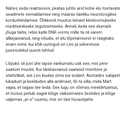
Nähes seda reaktsiooni, peatas juhtiv arst kohe elu toetavate
seadmete eemaldamise ning määras täieliku neuroloogilise
kordushindamise. Õhkkond muutus leinast kiireloomuliseks
meditsiiniliseks tegutsemiseks. Anneli, keda see elumärk
jõuga täitis, rebis katki DNR-vormi, mille ta oli varem
allkirjastanud, ning nõudis, et elu lõpetamisest ei räägitaks
enam enne, kui kõik uuringud on Leo ja salvestuse
juuresolekul uuesti tehtud.
Lõpuks oli just ühe lapse vankumatu usk see, mis pere
saatust muutis. Kui täiskasvanud vaatasid monitore ja
statistikat, siis Leo kuulas oma isa südant. Austades salajast
lubadust ja keeldudes alla andmast, lõi ta silla, mida Mart
vajas, et tagasi tee leida. See lugu on võimas meeldetuletus,
et lootus peitub sageli kõige väiksemates žestides ja kõige
valjemas „ei-s” ruumis, mis on täis hüvastijätte.