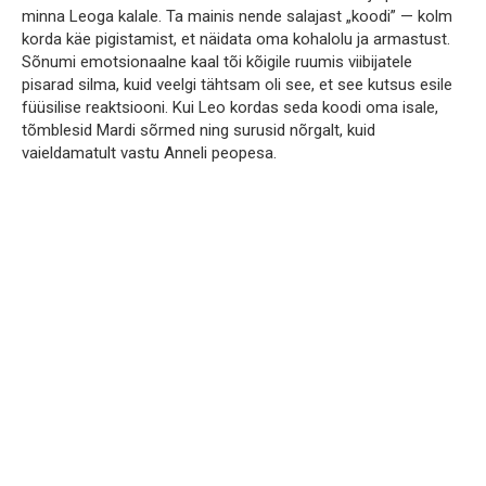
minna Leoga kalale. Ta mainis nende salajast „koodi” — kolm
korda käe pigistamist, et näidata oma kohalolu ja armastust.
Sõnumi emotsionaalne kaal tõi kõigile ruumis viibijatele
pisarad silma, kuid veelgi tähtsam oli see, et see kutsus esile
füüsilise reaktsiooni. Kui Leo kordas seda koodi oma isale,
tõmblesid Mardi sõrmed ning surusid nõrgalt, kuid
vaieldamatult vastu Anneli peopesa.